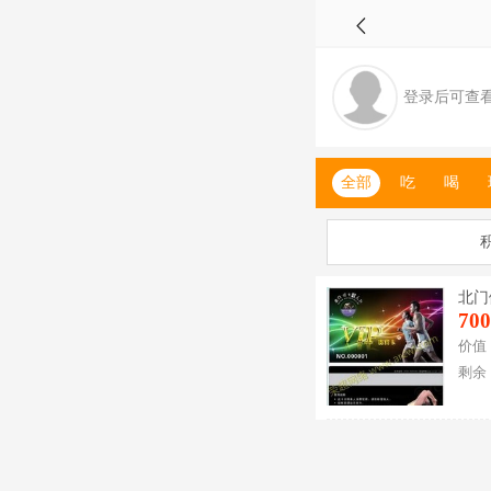
登录后可查
全部
吃
喝
北门
700
价值：
剩余：